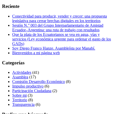
Reciente
Conectividad para producir, vender y crecer: una propuesta
legislativa para cerrar brechas digitales en los territorios
Sesión N.° 003 del Grupo Interparlamentario de Amistad
Ecuador–Argentina: una ruta de trabajo con resultados
Que la plata de los Ecuatorianos se vea en agua, vías y
servicios (Ley económica urgente para ordenar el gasto de los
GADs)
Soy Diego Franco Hanze. Asambleísta por Manabí.
Bienvenidos a mi página web
Categorías
Actividades
(41)
Asamblea
(17)
Comisión Desarrollo Económico
(8)
Impulso productivo
(6)
Participación Ciudadana
(2)
Sobre mi
(3)
Territorio
(8)
Transparencia
(6)