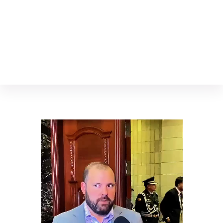
Inicio
Diego Franco Hanze
Asambleísta, Vicepresidente de la Comisión de Desarrollo Económico
Sobre Mí
Actividades
Entrevistas
Contacto