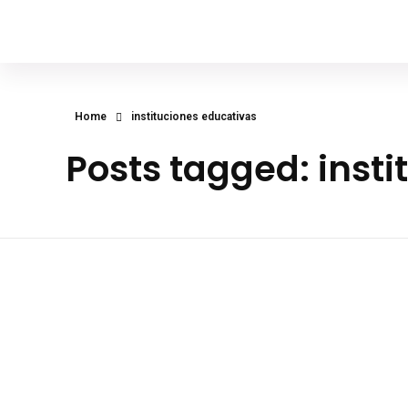
Diego Franco Hanze
Asambleísta, Vicepresidente de la Comisión de Desarrollo Económico
Home
instituciones educativas
Posts tagged: inst