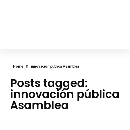
Inicio
Sobre Mí
Actividades
Diego Franco Hanze
Asambleísta, Vicepresidente de la Comisión de Desarrollo Económico
Entrevistas
Contacto
Home
innovación pública Asamblea
Posts tagged:
innovación pública
Asamblea