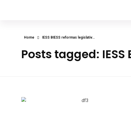
Diego Franco Hanze
Asambleísta, Vicepresidente de la Comisión de Desarrollo Económico
Home
IESS BIESS reformas legislativ...
Posts tagged: IESS 