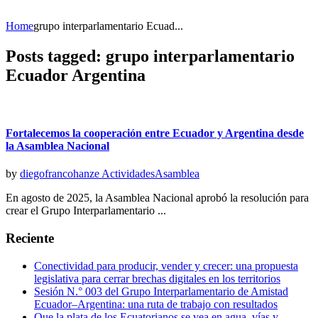
Home
grupo interparlamentario Ecuad...
Posts tagged: grupo interparlamentario
Ecuador Argentina
Fortalecemos la cooperación entre Ecuador y Argentina desde
la Asamblea Nacional
by
diegofrancohanze
Actividades
Asamblea
En agosto de 2025, la Asamblea Nacional aprobó la resolución para
crear el Grupo Interparlamentario ...
Reciente
Conectividad para producir, vender y crecer: una propuesta
legislativa para cerrar brechas digitales en los territorios
Sesión N.° 003 del Grupo Interparlamentario de Amistad
Ecuador–Argentina: una ruta de trabajo con resultados
Que la plata de los Ecuatorianos se vea en agua, vías y