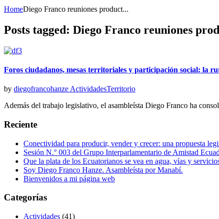
Home
Diego Franco reuniones product...
Posts tagged: Diego Franco reuniones prod
Foros ciudadanos, mesas territoriales y participación social: la
by
diegofrancohanze
Actividades
Territorio
Además del trabajo legislativo, el asambleísta Diego Franco ha consoli
Reciente
Conectividad para producir, vender y crecer: una propuesta legisl
Sesión N.° 003 del Grupo Interparlamentario de Amistad Ecuado
Que la plata de los Ecuatorianos se vea en agua, vías y servic
Soy Diego Franco Hanze. Asambleísta por Manabí.
Bienvenidos a mi página web
Categorías
Actividades
(41)