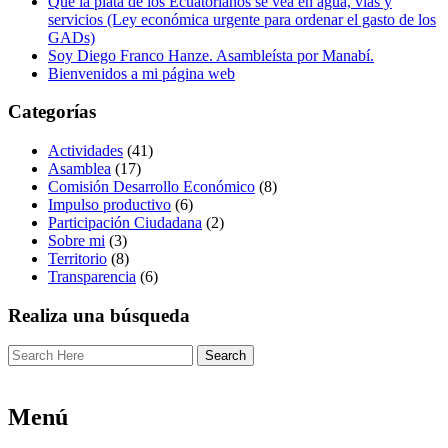
Que la plata de los Ecuatorianos se vea en agua, vías y
servicios (Ley económica urgente para ordenar el gasto de los
GADs)
Soy Diego Franco Hanze. Asambleísta por Manabí.
Bienvenidos a mi página web
Categorías
Actividades
(41)
Asamblea
(17)
Comisión Desarrollo Económico
(8)
Impulso productivo
(6)
Participación Ciudadana
(2)
Sobre mi
(3)
Territorio
(8)
Transparencia
(6)
Realiza una búsqueda
Menú