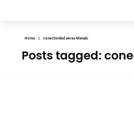
Diego Franco Hanze
Asambleísta, Vicepresidente de la Comisión de Desarrollo Económico
Home
conectividad aérea Manabí
Posts tagged: con